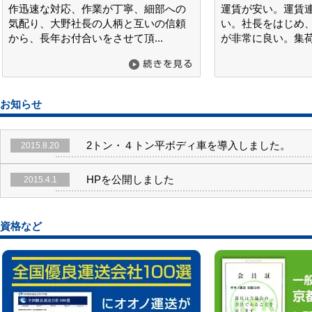
作迅速な対応、作業が丁寧、細部への
運賃が安い。運賃
気配り、大野社長の人柄と互いの信頼
い。社長をはじめ
から、長年お付合いをさせて頂...
が非常に良い。集荷の
お知らせ
2トン・４トン平ボディ車を導入しました。
2015.8.20
HPを公開しました
2015.4.1
資格など